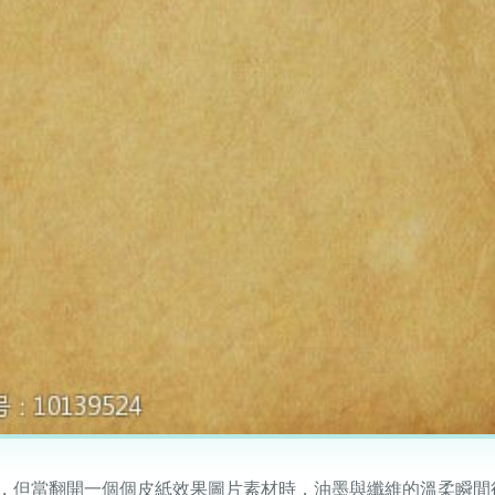
，但當翻開一個個皮紙效果圖片素材時，油墨與纖維的溫柔瞬