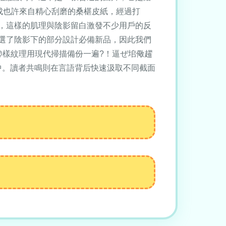
來自精心刮磨的桑椹皮紙，經過打
力，這樣的肌理與陰影留白激發不少用戶的反
選了陰影下的部分設計必備新品，因此我們
斑@樣紋理用現代掃描備份一遍?！逼ぜ垖儆趯
。讀者共鳴則在言語背后快速汲取不同截面