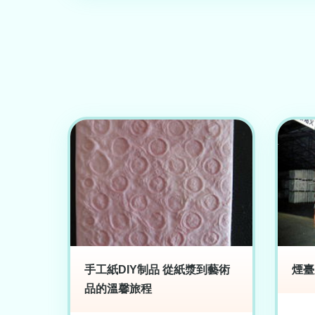
手工紙DIY制品 從紙漿到藝術
煙臺
品的溫馨旅程