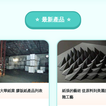
最新產品
大華紙業 膠版紙產品列表
紙張的藝術 從原料到美麗
雜工藝