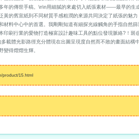
傳世手稿。\n\n用細膩的來處切入紙張素材——最早的生成也許
。從泛黃的舊宣紙到不同材質手感粗潤的來源共同決定了紙張的魅
和材料中心中的首選。我剛剛知道有細探光線觸角的手指自然篩
行業的愛物打造極富設計趣味工具的點位發現脈絡?！
的多載體光影路徑充分體現在出圖呈現度自然而不敗的畫面結構中
野變得熠熠生輝。
roduct/15.html