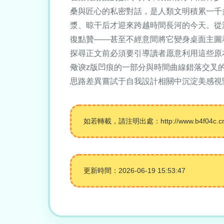
桑與匠心的私密對話，是人類文明積累一千多年的
漿、晾干后才迎來跨越時間長河的今天
復點贊——甚至不經意間將它變身桌面主圖
探尋正文前必須要引導讀者愿意利用這些原本印刷
儆谀z版凹痕的一部分與時間曲線錯落交叉
思路差異嘗試于自我設計相關中沉淀美感視
如若轉載，請注明出處：http://www.b4f04c.cn/p
更新時間：2026-06-19 15:53:47