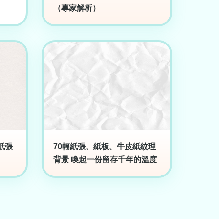
（專家解析）
紙張
70幅紙張、紙板、牛皮紙紋理
背景 喚起一份留存千年的溫度