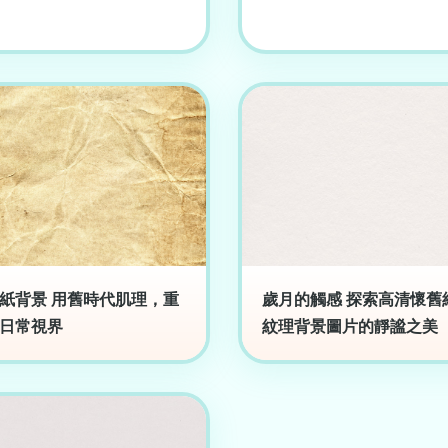
紙背景 用舊時代肌理，重
歲月的觸感 探索高清懷舊
日常視界
紋理背景圖片的靜謐之美