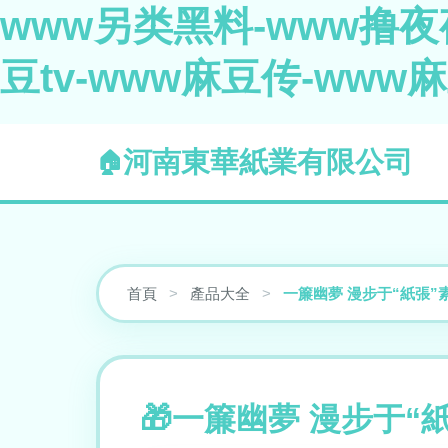
www另类黑料-www撸夜夜
豆tv-www麻豆传-www
河南東華紙業有限公司
首頁
>
產品大全
>
一簾幽夢 漫步于“紙張
一簾幽夢 漫步于“